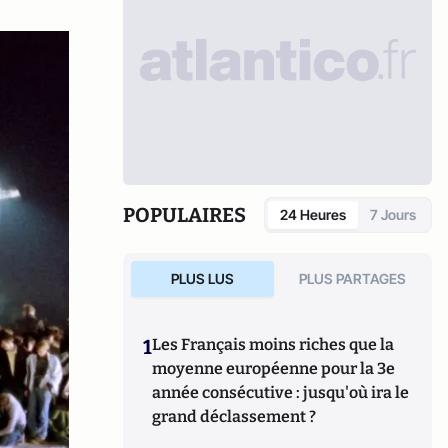
POPULAIRES
24 Heures
7 Jours
PLUS LUS
PLUS PARTAGES
1
Les Français moins riches que la
moyenne européenne pour la 3e
année consécutive : jusqu'où ira le
grand déclassement ?