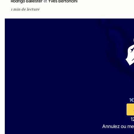
Rodrigo Ballester
et
Yves Bertoncini
1 min de lecture
1€
1
Annulez ou me