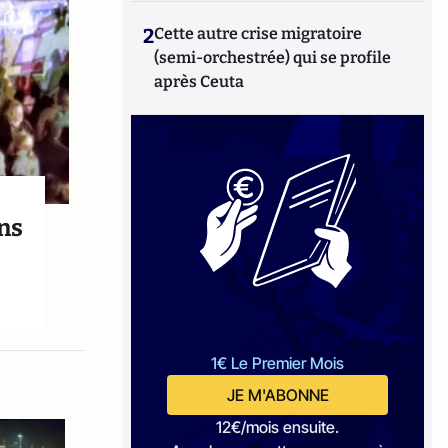
2
Cette autre crise migratoire
(semi-orchestrée) qui se profile
après Ceuta
ins
1€ Le Premier Mois
JE M'ABONNE
12€/mois ensuite.