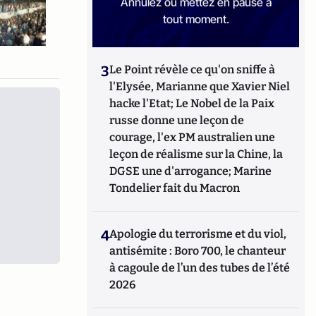
Annulez ou mettez en pause à
tout moment.
3
Le Point révèle ce qu'on sniffe à
l'Elysée, Marianne que Xavier Niel
hacke l'Etat; Le Nobel de la Paix
russe donne une leçon de
courage, l'ex PM australien une
leçon de réalisme sur la Chine, la
DGSE une d'arrogance; Marine
Tondelier fait du Macron
4
Apologie du terrorisme et du viol,
antisémite : Boro 700, le chanteur
à cagoule de l’un des tubes de l’été
2026