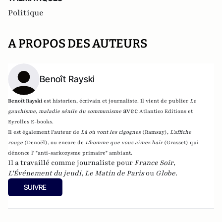
Politique
A PROPOS DES AUTEURS
Benoît Rayski
Benoît Rayski
est historien, écrivain et journaliste. Il vient de publier
Le
avec
gauchisme, maladie sénile du communisme
Atlantico Editions et
Eyrolles E-books.
Il est également l'auteur de
Là où vont les cigognes
(Ramsay),
L'affiche
rouge
(Denoël), ou encore de
L'homme que vous aimez haïr
(Grasset)
qui
dénonce l' "anti-sarkozysme primaire" ambiant.
Il a travaillé comme journaliste pour
France Soir
,
L'Événement du jeudi
,
Le Matin de Paris
ou
Globe
.
SUIVRE