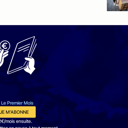
 Le Premier Mois
JE M'ABONNE
2€/mois ensuite.
ttez en pause à tout moment.