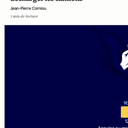
Jean-Pierre Corniou
7 min de lecture
1€
1
Annulez ou me