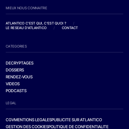
MIEUX NOUS CONNAITRE
ATLANTICO C'EST QUI, C'EST QUOI ?
/
LE RESEAU D'ATLANTICO
/
CONTACT
CATEGORIES
DECRYPTAGES
DOSSIERS
RENDEZ-VOUS
VIDEOS
PODCASTS
LEGAL
CGV
MENTIONS LEGALES
PUBLICITE SUR ATLANTICO
GESTION DES COOKIES
POLITIQUE DE CONFIDENTIALITE