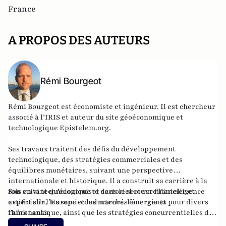
France
A PROPOS DES AUTEURS
Rémi Bourgeot
Rémi Bourgeot est économiste et ingénieur. Il est chercheur
associé à l’IRIS et auteur du site géoéconomique et
technologique
Epistelem.org
.
Ses travaux traitent des défis du développement
technologique, des stratégies commerciales et des
équilibres monétaires, suivant une perspective
internationale et historique. Il a construit sa carrière à la
fois en tant qu’économiste dans le secteur financier et
Son suivi technologique et sectoriel couvre l’intelligence
expert sur l’Europe et les marchés émergents pour divers
artificielle, les semi-conducteurs, l’énergie et
think tanks.
l’aéronautique, ainsi que les stratégies concurrentielles des
grandes puissances dans ces domaines. Ingénieur de l’ISAE-