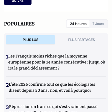
SUIVRE
Supaéro, il est également titulaire d’un master de l’École
d’économie de Toulouse et d’un doctorat de l’EHESS.
POPULAIRES
24 Heures
7 Jours
PLUS LUS
PLUS PARTAGES
1
Les Français moins riches que la moyenne
européenne pour la 3e année consécutive : jusqu'où
ira le grand déclassement ?
2
L’été 2026 confirme tout ce que les écologistes
disent depuis 50 ans : non, et voilà pourquoi
3
Répression en Iran : ce qui s'est vraiment passé