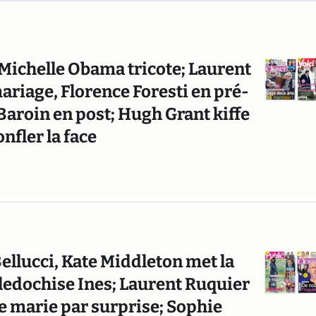
 Michelle Obama tricote; Laurent
iage, Florence Foresti en pré-
Baroin en post; Hugh Grant kiffe
nfler la face
ellucci, Kate Middleton met la
elledochise Ines; Laurent Ruquier
se marie par surprise; Sophie