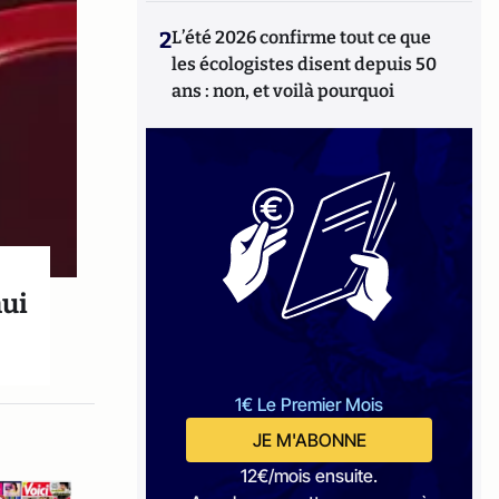
2
L’été 2026 confirme tout ce que
les écologistes disent depuis 50
ans : non, et voilà pourquoi
hui
1€ Le Premier Mois
JE M'ABONNE
12€/mois ensuite.