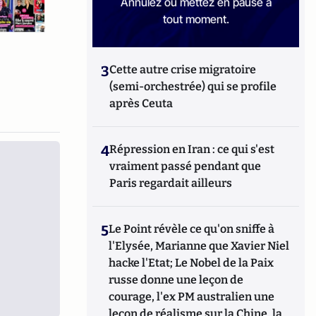
Annulez ou mettez en pause à
tout moment.
3
Cette autre crise migratoire
(semi-orchestrée) qui se profile
après Ceuta
4
Répression en Iran : ce qui s'est
vraiment passé pendant que
Paris regardait ailleurs
5
Le Point révèle ce qu'on sniffe à
l'Elysée, Marianne que Xavier Niel
hacke l'Etat; Le Nobel de la Paix
russe donne une leçon de
courage, l'ex PM australien une
leçon de réalisme sur la Chine, la