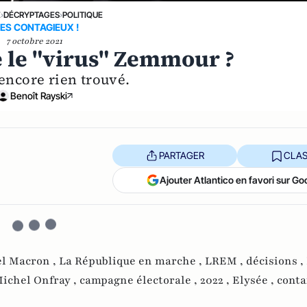
E
›
DÉCRYPTAGES
›
POLITIQUE
ES CONTAGIEUX !
7 octobre 2021
e le "virus" Zemmour ?
 encore rien trouvé.
Benoît Rayski
PARTAGER
CLAS
Ajouter Atlantico en favori sur Go
 Macron ,
La République en marche ,
LREM ,
décisions ,
ichel Onfray ,
campagne électorale ,
2022 ,
Elysée ,
cont