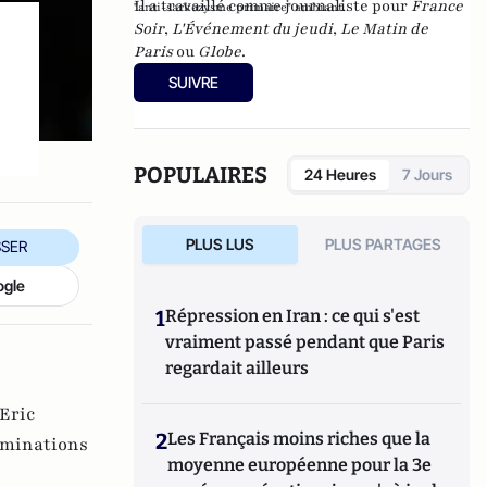
Il a travaillé comme journaliste pour
France
"anti-sarkozysme primaire" ambiant.
Soir
,
L'Événement du jeudi
,
Le Matin de
Paris
ou
Globe
.
SUIVRE
POPULAIRES
24 Heures
7 Jours
PLUS LUS
PLUS PARTAGES
SER
ogle
1
Répression en Iran : ce qui s'est
vraiment passé pendant que Paris
regardait ailleurs
Eric
2
Les Français moins riches que la
aminations
moyenne européenne pour la 3e