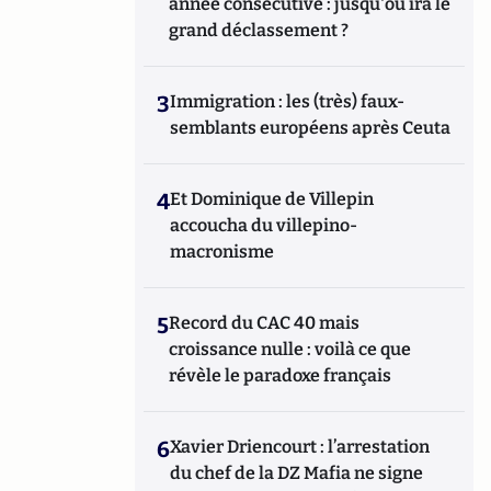
année consécutive : jusqu'où ira le
grand déclassement ?
3
Immigration : les (très) faux-
semblants européens après Ceuta
4
Et Dominique de Villepin
accoucha du villepino-
macronisme
5
Record du CAC 40 mais
croissance nulle : voilà ce que
révèle le paradoxe français
6
Xavier Driencourt : l’arrestation
du chef de la DZ Mafia ne signe