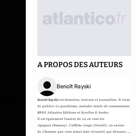
A PROPOS DES AUTEURS
Benoît Rayski
Benoît Rayski
est historien, écrivain et journaliste. Il vient
de publier
Le gauchisme, maladie sénile du communisme
avec
Atlantico Editions et Eyrolles E-books.
Il est également l'auteur de
Là où vont les
cigognes
(Ramsay),
L'affiche rouge
(Denoël), ou encore
de
L'homme que vous aimez haïr
(Grasset)
qui dénonce l'