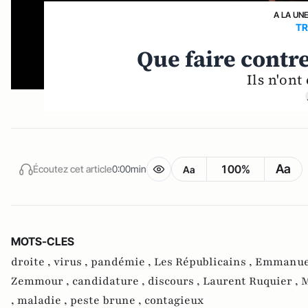
A LA UN
TR
Que faire contr
Ils n'ont
Aa
100%
Écoutez cet article
0:00min
Aa
MOTS-CLES
droite ,
virus ,
pandémie ,
Les Républicains ,
Emmanuel
Zemmour ,
candidature ,
discours ,
Laurent Ruquier ,
M
,
maladie ,
peste brune ,
contagieux