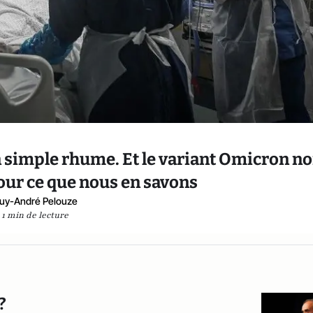
n simple rhume. Et le variant Omicron n
our ce que nous en savons
uy-André Pelouze
1 min de lecture
 ?