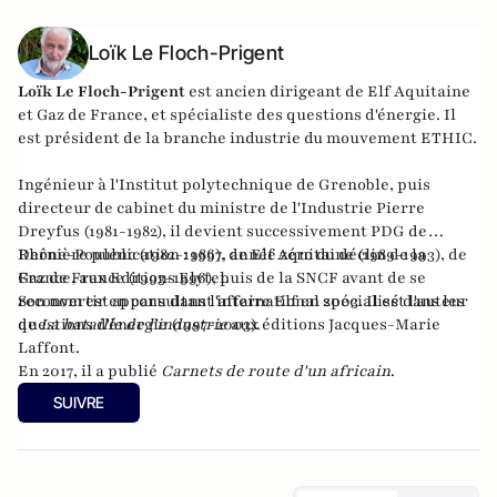
Loïk Le Floch-Prigent
Loïk Le Floch-Prigent
est ancien dirigeant de Elf Aquitaine
et Gaz de France, et spécialiste des questions d'énergie. Il
est président de la branche industrie du mouvement ETHIC.
Ingénieur à l'Institut polytechnique de Grenoble, puis
directeur de cabinet du ministre de l'Industrie Pierre
Dreyfus (1981-1982), il devient successivement PDG de
Rhône-Poulenc (1982-1986), de Elf Aquitaine (1989-1993), de
Dernière publication :
1997, année zéro du déclin de la
Gaz de France (1993-1996), puis de la SNCF avant de se
France
, aux Editions Elytel.
reconvertir en consultant international spécialisé dans les
Son nom est apparu dans l'affaire Elf en 2003. Il est l'auteur
questions d'énergie (1997-2003).
de
La bataille de l'industrie
aux éditions Jacques-Marie
Laffont.
En 2017, il a publié
Carnets de route d'un africain
.
SUIVRE