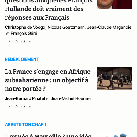
questions auxquelles François
Hollande doit vraiment des
réponses aux Français
Christophe de Voogd
,
Nicolas Goetzmann
,
Jean-Claude Magendie
et
François Géré
1 min de lecture
REDEPLOIEMENT
La France s’engage en Afrique
subsaharienne : un objectif à
notre portée ?
Jean-Bernard Pinatel
et
Jean-Michel Hoerner
1 min de lecture
ARRETE TON CHAR !
L'armée à Marseille ? Une idée