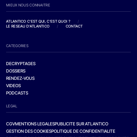
MIEUX NOUS CONNAITRE
ATLANTICO C'EST QUI, C'EST QUOI ?
/
LE RESEAU D'ATLANTICO
/
CONTACT
CATEGORIES
DECRYPTAGES
DOSSIERS
RENDEZ-VOUS
VIDEOS
PODCASTS
LEGAL
CGV
MENTIONS LEGALES
PUBLICITE SUR ATLANTICO
GESTION DES COOKIES
POLITIQUE DE CONFIDENTIALITE