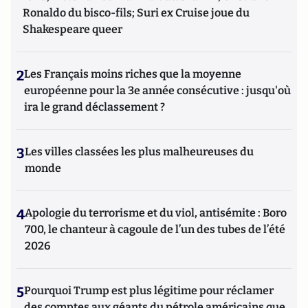
Ronaldo du bisco-fils; Suri ex Cruise joue du
Shakespeare queer
2
Les Français moins riches que la moyenne
européenne pour la 3e année consécutive : jusqu'où
ira le grand déclassement ?
3
Les villes classées les plus malheureuses du
monde
4
Apologie du terrorisme et du viol, antisémite : Boro
700, le chanteur à cagoule de l’un des tubes de l’été
2026
5
Pourquoi Trump est plus légitime pour réclamer
des comptes aux géants du pétrole américains que