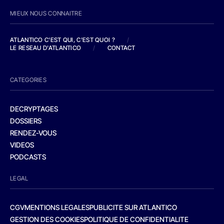
MIEUX NOUS CONNAITRE
ATLANTICO C'EST QUI, C'EST QUOI ?
/
LE RESEAU D'ATLANTICO
/
CONTACT
CATEGORIES
DECRYPTAGES
DOSSIERS
RENDEZ-VOUS
VIDEOS
PODCASTS
LEGAL
CGV
MENTIONS LEGALES
PUBLICITE SUR ATLANTICO
GESTION DES COOKIES
POLITIQUE DE CONFIDENTIALITE