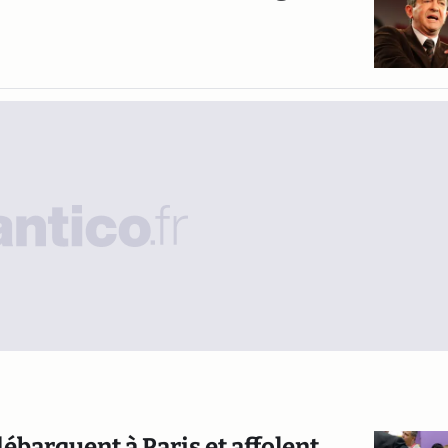
débarquent à Paris et affolent