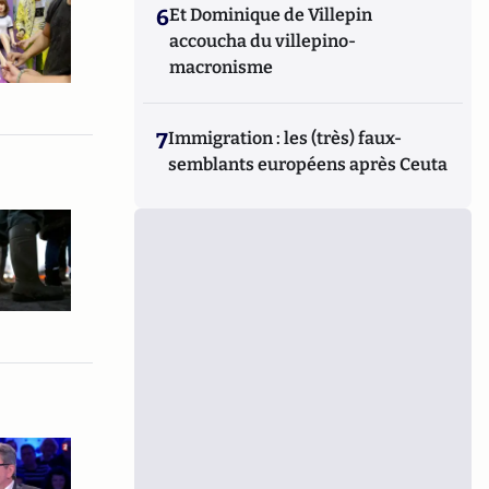
6
Et Dominique de Villepin
accoucha du villepino-
macronisme
7
Immigration : les (très) faux-
semblants européens après Ceuta