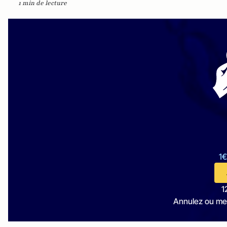
1 min de lecture
1€
1
Annulez ou me