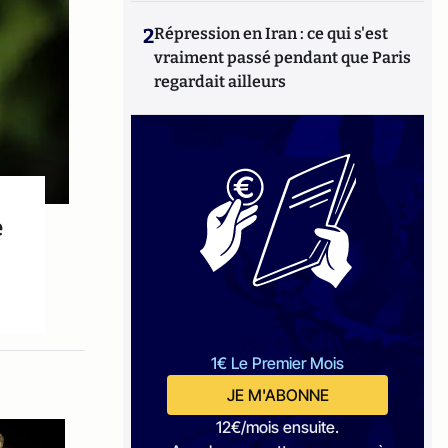
2
Répression en Iran : ce qui s'est
vraiment passé pendant que Paris
regardait ailleurs
e
1€ Le Premier Mois
JE M'ABONNE
12€/mois ensuite.