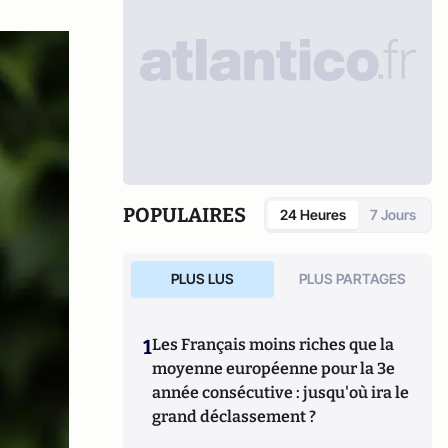
POPULAIRES
24 Heures
7 Jours
PLUS LUS
PLUS PARTAGES
1
Les Français moins riches que la
moyenne européenne pour la 3e
année consécutive : jusqu'où ira le
grand déclassement ?