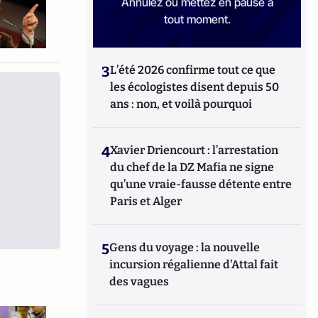
Annulez ou mettez en pause à
tout moment.
3
L’été 2026 confirme tout ce que
les écologistes disent depuis 50
ans : non, et voilà pourquoi
4
Xavier Driencourt : l’arrestation
du chef de la DZ Mafia ne signe
qu’une vraie-fausse détente entre
Paris et Alger
5
Gens du voyage : la nouvelle
incursion régalienne d'Attal fait
des vagues