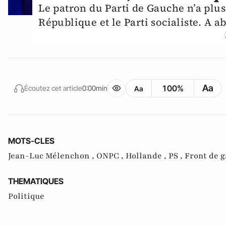
Le patron du Parti de Gauche n’a plus
République et le Parti socialiste. A a
Aa
100%
Écoutez cet article
0:00min
Aa
MOTS-CLES
Jean-Luc Mélenchon ,
ONPC ,
Hollande ,
PS ,
Front de 
THEMATIQUES
Politique