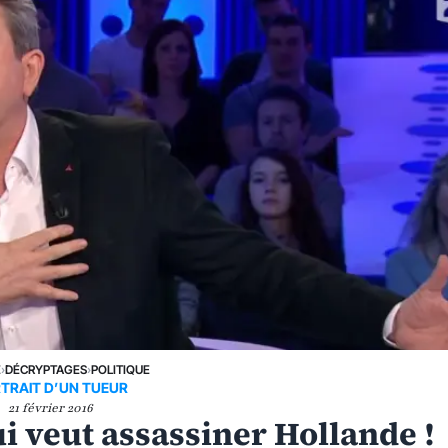
E
›
DÉCRYPTAGES
›
POLITIQUE
TRAIT D’UN TUEUR
21 février 2016
 veut assassiner Hollande !