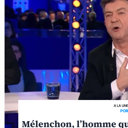
A LA UN
POR
Mélenchon, l’homme qui