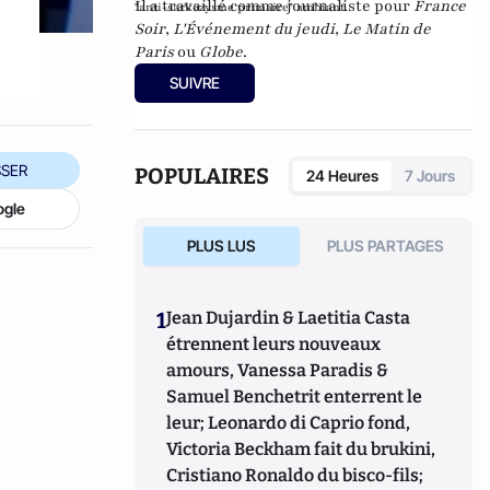
Il a travaillé comme journaliste pour
France
"anti-sarkozysme primaire" ambiant.
Soir
,
L'Événement du jeudi
,
Le Matin de
Paris
ou
Globe
.
SUIVRE
SER
POPULAIRES
24 Heures
7 Jours
ogle
PLUS LUS
PLUS PARTAGES
1
Jean Dujardin & Laetitia Casta
étrennent leurs nouveaux
amours, Vanessa Paradis &
Samuel Benchetrit enterrent le
leur; Leonardo di Caprio fond,
Victoria Beckham fait du brukini,
Cristiano Ronaldo du bisco-fils;