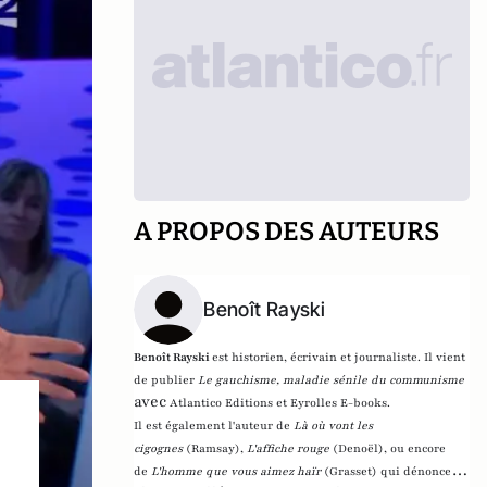
A PROPOS DES AUTEURS
Benoît Rayski
Benoît Rayski
est historien, écrivain et journaliste. Il vient
de publier
Le gauchisme, maladie sénile du communisme
avec
Atlantico Editions et Eyrolles E-books.
Il est également l'auteur de
Là où vont les
cigognes
(Ramsay),
L'affiche rouge
(Denoël), ou encore
de
L'homme que vous aimez haïr
(Grasset)
qui dénonce l'