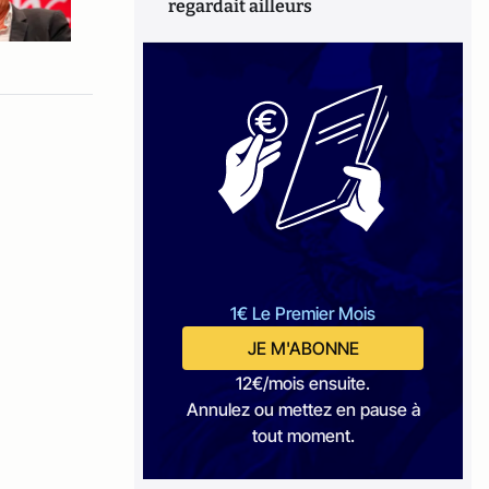
regardait ailleurs
1€ Le Premier Mois
JE M'ABONNE
12€/mois ensuite.
Annulez ou mettez en pause à
tout moment.