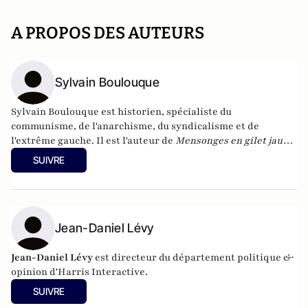
A PROPOS DES AUTEURS
Sylvain Boulouque
Sylvain Boulouque est historien, spécialiste du
communisme, de l'anarchisme, du syndicalisme et de
l'extrême gauche. Il est l'auteur de
Mensonges en gilet jaune
: Quand les réseaux sociaux et les bobards d'État font
SUIVRE
l'histoire
(Serge Safran éditeur) ou bien encore de
La gauche
radicale : liens, lieux et luttes (2012-2017)
, à la Fondapol
(Fondation pour l'innovation politique).
Jean-Daniel Lévy
Jean-Daniel Lévy
est directeur du département politique &
opinion d'
Harris Interactive
.
SUIVRE