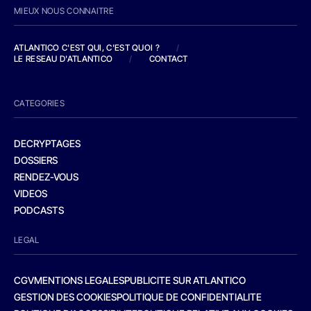
MIEUX NOUS CONNAITRE
ATLANTICO C'EST QUI, C'EST QUOI ?
/
LE RESEAU D'ATLANTICO
/
CONTACT
CATEGORIES
DECRYPTAGES
DOSSIERS
RENDEZ-VOUS
VIDEOS
PODCASTS
LEGAL
CGV
MENTIONS LEGALES
PUBLICITE SUR ATLANTICO
GESTION DES COOKIES
POLITIQUE DE CONFIDENTIALITE