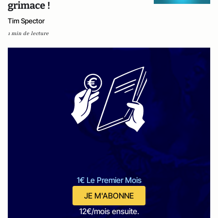
grimace !
Tim Spector
1 min de lecture
1€ Le Premier Mois
JE M'ABONNE
12€/mois ensuite.