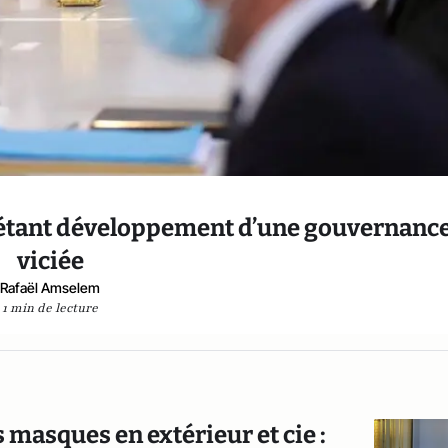
uiétant développement d’une gouvernanc
viciée
Rafaël Amselem
1 min de lecture
s masques en extérieur et cie :