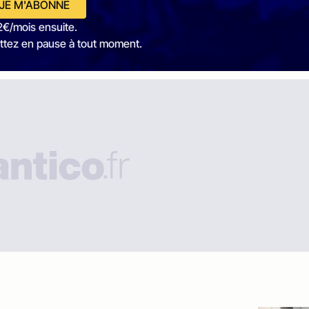
JE M'ABONNE
2€/mois ensuite.
ttez en pause à tout moment.