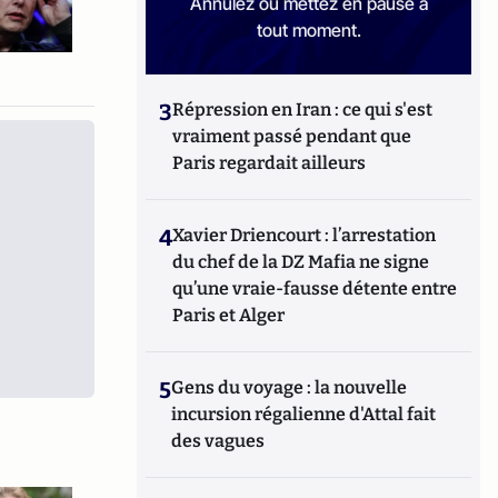
Annulez ou mettez en pause à
tout moment.
3
Répression en Iran : ce qui s'est
vraiment passé pendant que
Paris regardait ailleurs
4
Xavier Driencourt : l’arrestation
du chef de la DZ Mafia ne signe
qu’une vraie-fausse détente entre
Paris et Alger
5
Gens du voyage : la nouvelle
incursion régalienne d'Attal fait
des vagues