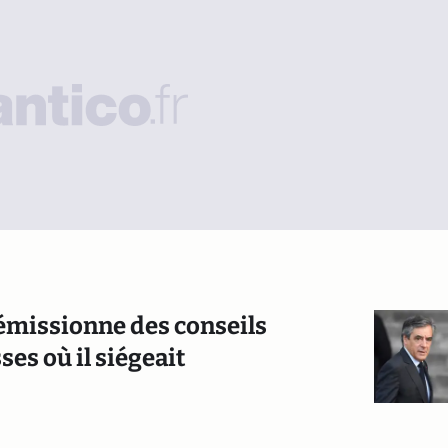
démissionne des conseils
es où il siégeait