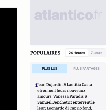
POPULAIRES
24 Heures
7 Jours
PLUS LUS
PLUS PARTAGES
1
Jean Dujardin & Laetitia Casta
étrennent leurs nouveaux
amours, Vanessa Paradis &
Samuel Benchetrit enterrent le
leur; Leonardo di Caprio fond,