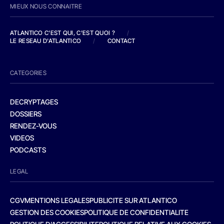
MIEUX NOUS CONNAITRE
ATLANTICO C'EST QUI, C'EST QUOI ?
/
LE RESEAU D'ATLANTICO
/
CONTACT
CATEGORIES
DECRYPTAGES
DOSSIERS
RENDEZ-VOUS
VIDEOS
PODCASTS
LEGAL
CGV
MENTIONS LEGALES
PUBLICITE SUR ATLANTICO
GESTION DES COOKIES
POLITIQUE DE CONFIDENTIALITE