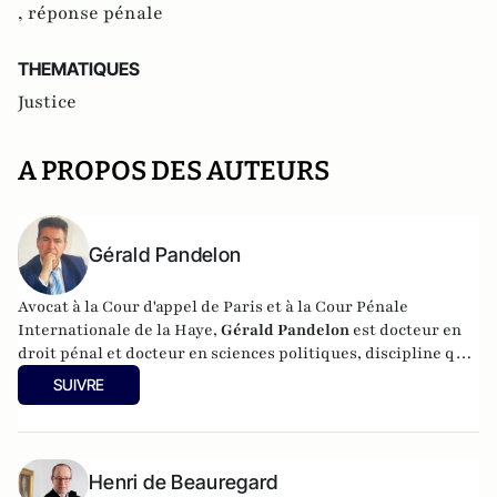
,
réponse pénale
THEMATIQUES
Justice
A PROPOS DES AUTEURS
Gérald Pandelon
Avocat à la Cour d'appel de Paris et à la Cour Pénale
Internationale de la Haye,
Gérald Pandelon
est docteur en
droit pénal et docteur en sciences politiques, discipline qu'il
a enseignée pendant 15 ans. Gérald Pandelon est Président
SUIVRE
de l'Association française des professionnels de la justice et
du droit (AJPD). Diplômé de Sciences-Po, il est également
chargé d'enseignement. Il est l'auteur de
"Inquisition
française" (Editions Reinharc,
2025),
L'aveu en matière
Henri de Beauregard
pénale
; publié aux éditions Valensin (2015),
La face cachée