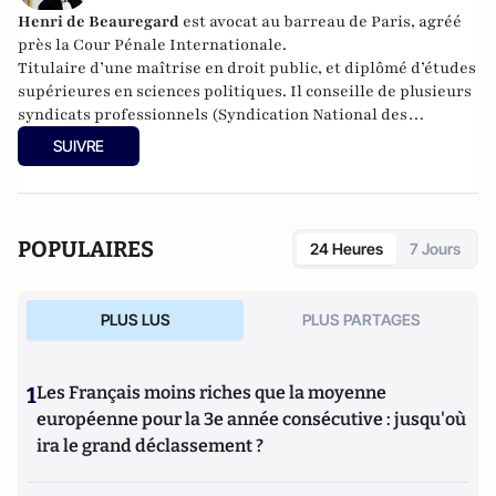
de la justice
(Editions Valensin, 2016),
Que sais-je sur le
Henri de Beauregard
est avocat au barreau de Paris, agréé
métier d'avocat en France
(PUF, 2017) et
La France des
près la Cour Pénale Internationale.
caïds
(Max Milo, 2020).
Titulaire d’une maîtrise en droit public, et diplômé d’études
supérieures en sciences politiques. Il conseille de plusieurs
syndicats professionnels (Syndication National des
Discothèques et Lieux de loisirs, APIIH…), il assiste aussi de
SUIVRE
nombreuses associations (Equipes d’Action contre le
Proxénétisme, Associations familiales…), des élus (locaux et
nationaux), et de nombreux chefs d’entreprises. Il est
intervenu dans plusieurs dossiers à fort retentissement.
POPULAIRES
24 Heures
7 Jours
PLUS LUS
PLUS PARTAGES
1
Les Français moins riches que la moyenne
européenne pour la 3e année consécutive : jusqu'où
ira le grand déclassement ?