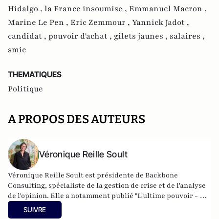
Hidalgo ,
la France insoumise ,
Emmanuel Macron ,
Marine Le Pen ,
Eric Zemmour ,
Yannick Jadot ,
candidat ,
pouvoir d'achat ,
gilets jaunes ,
salaires ,
smic
THEMATIQUES
Politique
A PROPOS DES AUTEURS
Véronique Reille Soult
Véronique Reille Soult est présidente de Backbone
Consulting, spécialiste de la gestion de crise et de l'analyse
de l'opinion. Elle a notamment publié "L'ultime pouvoir - La
vérité sur l'impact des réseaux sociaux" (2023) aux éditions
SUIVRE
du Cerf.