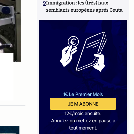
2
Immigration : les (très) faux-
semblants européens après Ceuta
1€ Le Premier Mois
JE M'ABONNE
12€/mois ensuite.
Annulez ou mettez en pause à
tout moment.