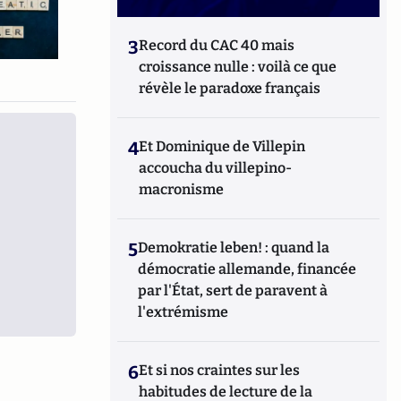
3
Record du CAC 40 mais
croissance nulle : voilà ce que
révèle le paradoxe français
4
Et Dominique de Villepin
accoucha du villepino-
macronisme
5
Demokratie leben! : quand la
démocratie allemande, financée
par l'État, sert de paravent à
l'extrémisme
6
Et si nos craintes sur les
habitudes de lecture de la