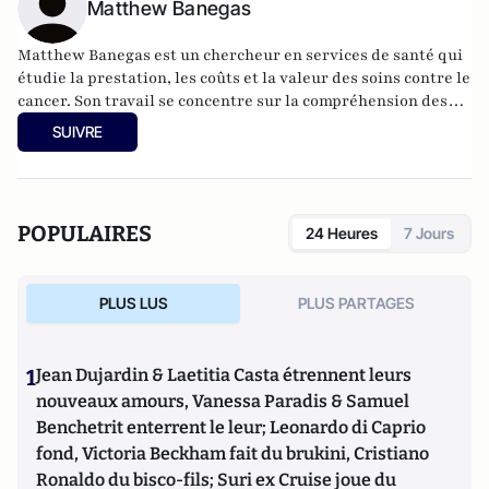
Matthew Banegas
Matthew Banegas est un chercheur en services de santé qui
étudie la prestation, les coûts et la valeur des soins contre le
cancer. Son travail se concentre sur la compréhension des
défis financiers et liés à l'emploi des patients afin de
SUIVRE
comprendre les impacts économiques du diagnostic et du
traitement du cancer.
POPULAIRES
24 Heures
7 Jours
PLUS LUS
PLUS PARTAGES
1
Jean Dujardin & Laetitia Casta étrennent leurs
nouveaux amours, Vanessa Paradis & Samuel
Benchetrit enterrent le leur; Leonardo di Caprio
fond, Victoria Beckham fait du brukini, Cristiano
Ronaldo du bisco-fils; Suri ex Cruise joue du