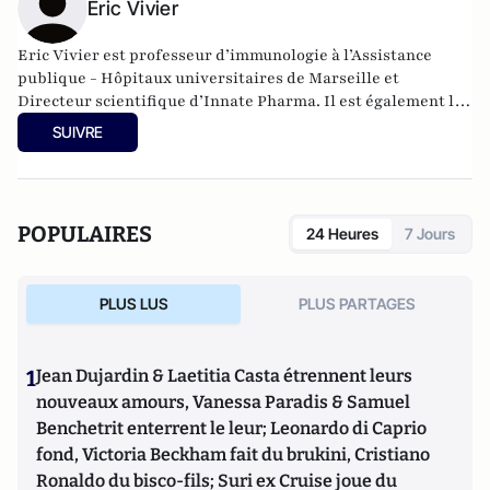
Éric Vivier
Eric Vivier est professeur d’immunologie à l’Assistance
publique - Hôpitaux universitaires de Marseille et
Directeur scientifique d’Innate Pharma. Il est également le
co-auteur de
L'immunothérapie des Cancers - Histoire d'une
SUIVRE
Révolution médicale
chez Odile Jacob avec Marc Daëron.
POPULAIRES
24 Heures
7 Jours
PLUS LUS
PLUS PARTAGES
1
Jean Dujardin & Laetitia Casta étrennent leurs
nouveaux amours, Vanessa Paradis & Samuel
Benchetrit enterrent le leur; Leonardo di Caprio
fond, Victoria Beckham fait du brukini, Cristiano
Ronaldo du bisco-fils; Suri ex Cruise joue du