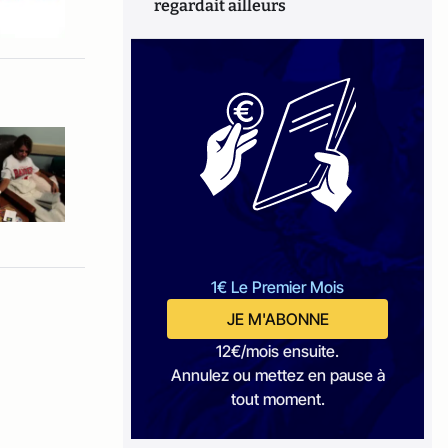
regardait ailleurs
1€ Le Premier Mois
JE M'ABONNE
12€/mois ensuite.
Annulez ou mettez en pause à
tout moment.