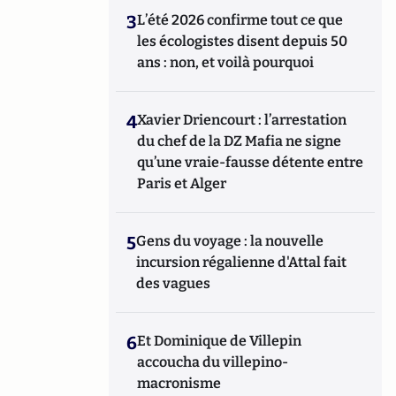
3
L’été 2026 confirme tout ce que
les écologistes disent depuis 50
ans : non, et voilà pourquoi
4
Xavier Driencourt : l’arrestation
du chef de la DZ Mafia ne signe
qu’une vraie-fausse détente entre
Paris et Alger
5
Gens du voyage : la nouvelle
incursion régalienne d'Attal fait
des vagues
6
Et Dominique de Villepin
accoucha du villepino-
macronisme