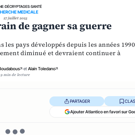
NE
›
DÉCRYPTAGES
›
SANTÉ
HERCHE MEDICALE
27 juillet 2025
train de gagner sa guerre
s les pays développés depuis les années 1990
lement diminué et devraient continuer à
Boudabous
et
Alain Toledano
9 min de lecture
PARTAGER
CLAS
Ajouter Atlantico en favori sur Go