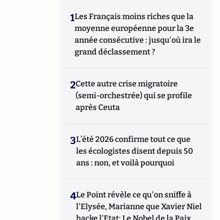
1
Les Français moins riches que la
moyenne européenne pour la 3e
année consécutive : jusqu'où ira le
grand déclassement ?
2
Cette autre crise migratoire
(semi-orchestrée) qui se profile
après Ceuta
3
L’été 2026 confirme tout ce que
les écologistes disent depuis 50
ans : non, et voilà pourquoi
4
Le Point révèle ce qu'on sniffe à
l'Elysée, Marianne que Xavier Niel
hacke l'Etat; Le Nobel de la Paix