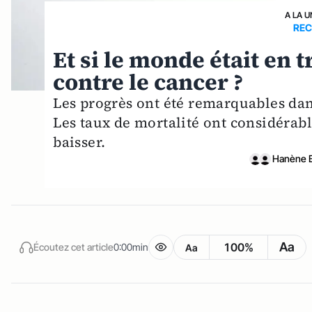
A LA U
REC
Et si le monde était en 
contre le cancer ?
Les progrès ont été remarquables dan
Les taux de mortalité ont considérab
baisser.
Hanène 
Aa
100%
Écoutez cet article
0:00min
Aa