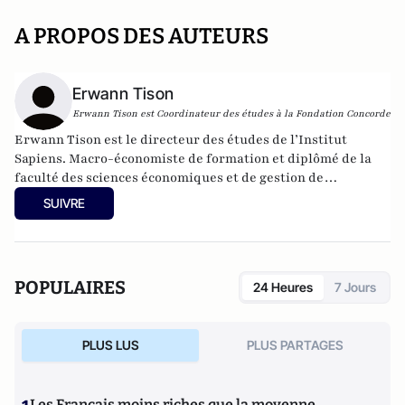
A PROPOS DES AUTEURS
Erwann Tison
Erwann Tison est Coordinateur des études à la Fondation Concorde
Erwann Tison est le directeur des études de l’Institut
Sapiens. Macro-économiste de formation et diplômé de la
faculté des sciences économiques et de gestion de
Strasbourg, il intervient régulièrement dans les médias
SUIVRE
pour commenter les actualités liées au marché du travail et
aux questions de formation. Il dirige les études de l’Institut
Sapiens depuis décembre 2017.
POPULAIRES
24 Heures
7 Jours
PLUS LUS
PLUS PARTAGES
Les Français moins riches que la moyenne