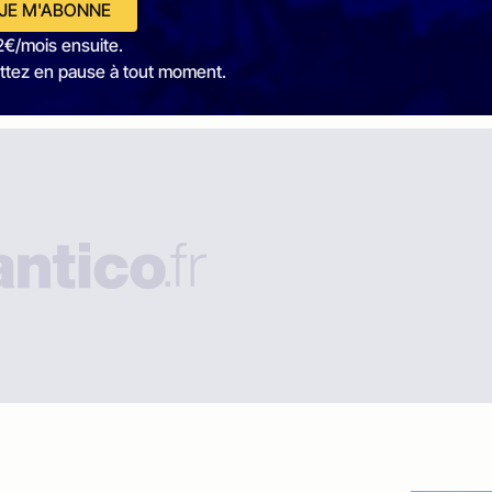
JE M'ABONNE
2€/mois ensuite.
ttez en pause à tout moment.