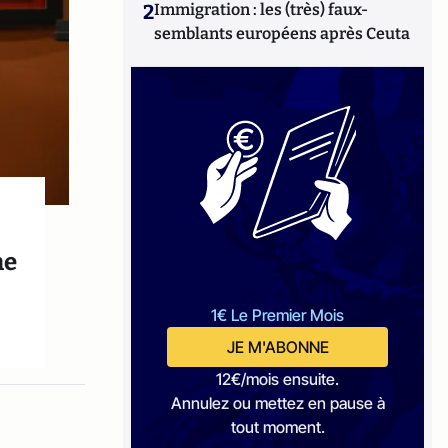
2
Immigration : les (très) faux-
semblants européens après Ceuta
he
1€ Le Premier Mois
JE M'ABONNE
12€/mois ensuite.
Annulez ou mettez en pause à
tout moment.