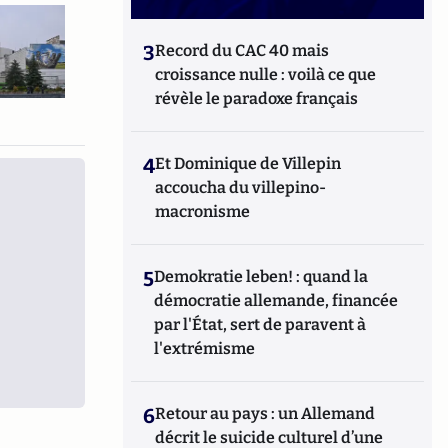
3
Record du CAC 40 mais
croissance nulle : voilà ce que
révèle le paradoxe français
4
Et Dominique de Villepin
accoucha du villepino-
macronisme
5
Demokratie leben! : quand la
démocratie allemande, financée
par l'État, sert de paravent à
l'extrémisme
6
Retour au pays : un Allemand
décrit le suicide culturel d’une