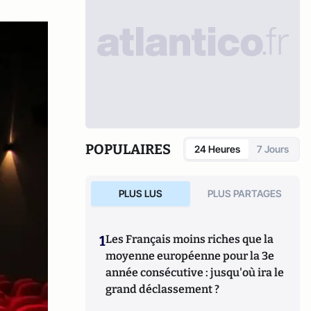
POPULAIRES
24 Heures
7 Jours
PLUS LUS
PLUS PARTAGES
1
Les Français moins riches que la
moyenne européenne pour la 3e
année consécutive : jusqu'où ira le
grand déclassement ?