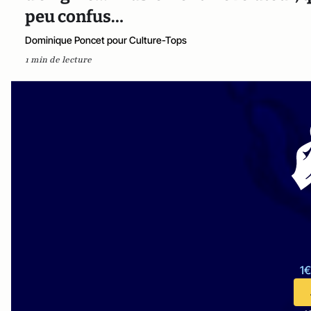
peu confus…
Dominique Poncet pour Culture-Tops
1 min de lecture
1€