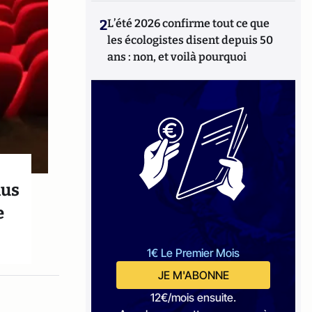
2
L’été 2026 confirme tout ce que
les écologistes disent depuis 50
ans : non, et voilà pourquoi
lus
e
1€ Le Premier Mois
JE M'ABONNE
12€/mois ensuite.