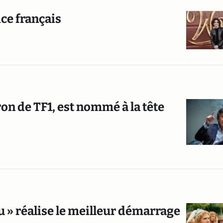
ice français
ron de TF1, est nommé à la tête
eu » réalise le meilleur démarrage