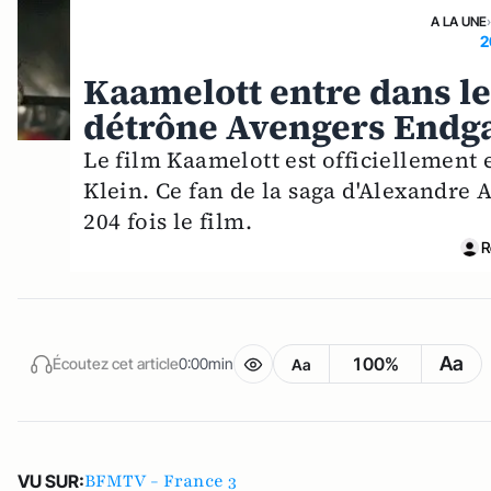
A LA UNE
2
Kaamelott entre dans le
détrône Avengers End
Le film Kaamelott est officiellement 
Klein. Ce fan de la saga d'Alexandre As
204 fois le film.
R
Aa
100%
Écoutez cet article
0:00min
Aa
BFMTV - France 3
VU SUR: