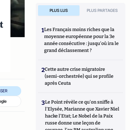
PLUS LUS
PLUS PARTAGES
t
1
Les Français moins riches que la
moyenne européenne pour la 3e
année consécutive : jusqu'où ira le
grand déclassement ?
2
Cette autre crise migratoire
(semi-orchestrée) qui se profile
après Ceuta
SER
ogle
3
Le Point révèle ce qu'on sniffe à
l'Elysée, Marianne que Xavier Niel
hacke l'Etat; Le Nobel de la Paix
russe donne une leçon de
courage, l'ex PM australien une