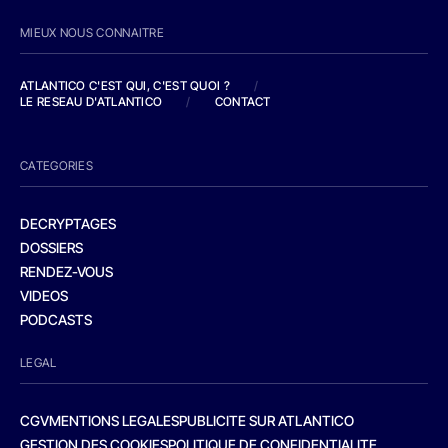
MIEUX NOUS CONNAITRE
ATLANTICO C'EST QUI, C'EST QUOI ?
/
LE RESEAU D'ATLANTICO
/
CONTACT
CATEGORIES
DECRYPTAGES
DOSSIERS
RENDEZ-VOUS
VIDEOS
PODCASTS
LEGAL
CGV
MENTIONS LEGALES
PUBLICITE SUR ATLANTICO
GESTION DES COOKIES
POLITIQUE DE CONFIDENTIALITE