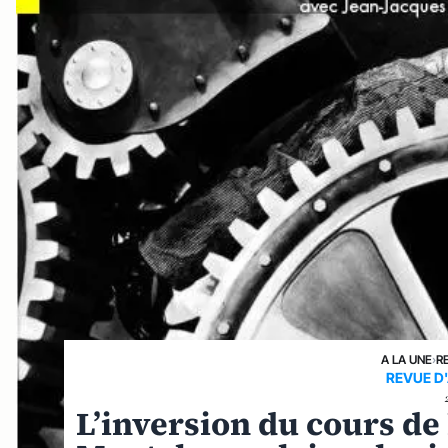
A LA UNE
›
R
REVUE D
L’inversion du cours de