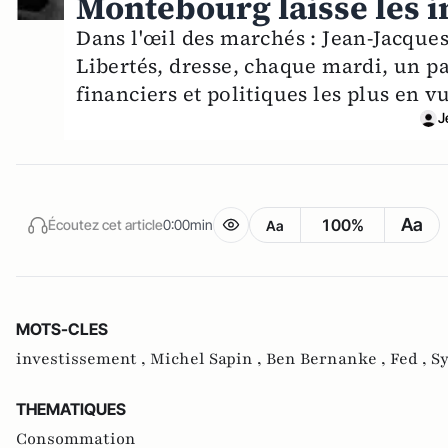
Montebourg laisse les i
Dans l'œil des marchés : Jean-Jacques 
Libertés, dresse, chaque mardi, un p
financiers et politiques les plus en 
J
Aa
100%
Écoutez cet article
0:00min
Aa
MOTS-CLES
investissement ,
Michel Sapin ,
Ben Bernanke ,
Fed ,
Sy
THEMATIQUES
Consommation