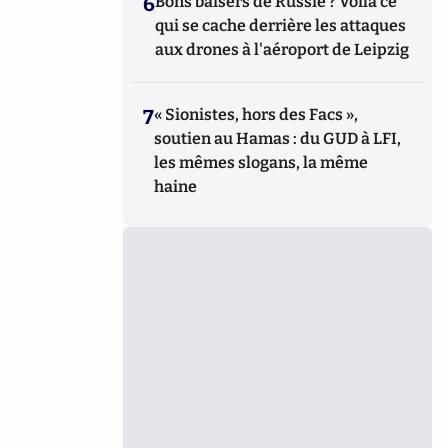
6
Bons baisers de Russie ? Voilà ce
qui se cache derrière les attaques
aux drones à l'aéroport de Leipzig
7
« Sionistes, hors des Facs »,
soutien au Hamas : du GUD à LFI,
les mêmes slogans, la même
haine