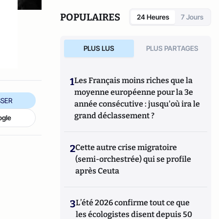
POPULAIRES
24 Heures
7 Jours
PLUS LUS
PLUS PARTAGES
1
Les Français moins riches que la
moyenne européenne pour la 3e
SER
année consécutive : jusqu'où ira le
grand déclassement ?
ogle
2
Cette autre crise migratoire
(semi-orchestrée) qui se profile
après Ceuta
3
L’été 2026 confirme tout ce que
les écologistes disent depuis 50