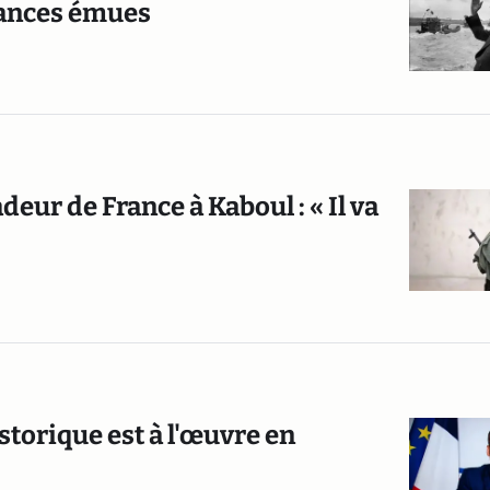
léances émues
eur de France à Kaboul : « Il va
torique est à l'œuvre en