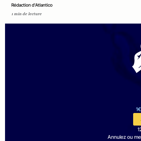
Rédaction d'Atlantico
1 min de lecture
1€
1
Annulez ou me