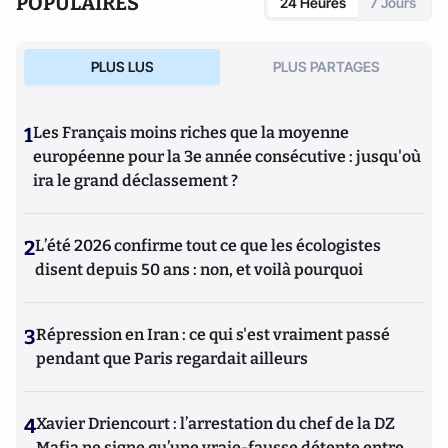
POPULAIRES
24 Heures
7 Jours
PLUS LUS
PLUS PARTAGES
1
Les Français moins riches que la moyenne
européenne pour la 3e année consécutive : jusqu'où
ira le grand déclassement ?
2
L’été 2026 confirme tout ce que les écologistes
disent depuis 50 ans : non, et voilà pourquoi
3
Répression en Iran : ce qui s'est vraiment passé
pendant que Paris regardait ailleurs
4
Xavier Driencourt : l’arrestation du chef de la DZ
Mafia ne signe qu’une vraie-fausse détente entre