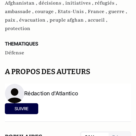
Afghanistan ,
décisions ,
initiatives ,
réfugiés ,
ambassade ,
courage ,
Etats-Unis ,
France ,
guerre ,
paix ,
évacuation ,
peuple afghan ,
accueil ,
protection
THEMATIQUES
Défense
A PROPOS DES AUTEURS
Rédaction d'Atlantico
SUIVRE