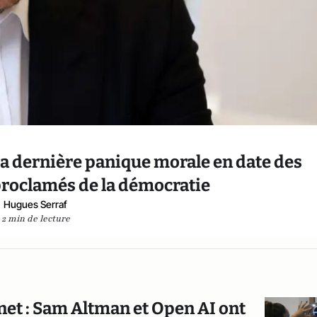
la dernière panique morale en date des
roclamés de la démocratie
Hugues Serraf
2 min de lecture
ernet : Sam Altman et Open AI ont