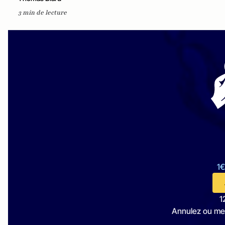
3 min de lecture
1€
1
Annulez ou me