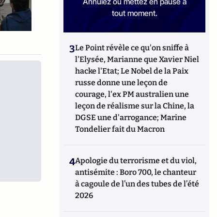
Annulez ou mettez en pause à
tout moment.
3
Le Point révèle ce qu'on sniffe à
l'Elysée, Marianne que Xavier Niel
hacke l'Etat; Le Nobel de la Paix
russe donne une leçon de
courage, l'ex PM australien une
leçon de réalisme sur la Chine, la
DGSE une d'arrogance; Marine
Tondelier fait du Macron
4
Apologie du terrorisme et du viol,
antisémite : Boro 700, le chanteur
à cagoule de l’un des tubes de l’été
2026