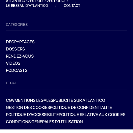
ATLANTICO C'EST QUI, C'EST QUOI ?
/
LE RESEAU D'ATLANTICO
/
CONTACT
CATEGORIES
DECRYPTAGES
DOSSIERS
RENDEZ-VOUS
VIDEOS
PODCASTS
LEGAL
CGV
MENTIONS LEGALES
PUBLICITE SUR ATLANTICO
GESTION DES COOKIES
POLITIQUE DE CONFIDENTIALITE
POLITIQUE D’ACCESSIBILITE
POLITIQUE RELATIVE AUX COOKIES
CONDITIONS GENERALES D’UTILISATION