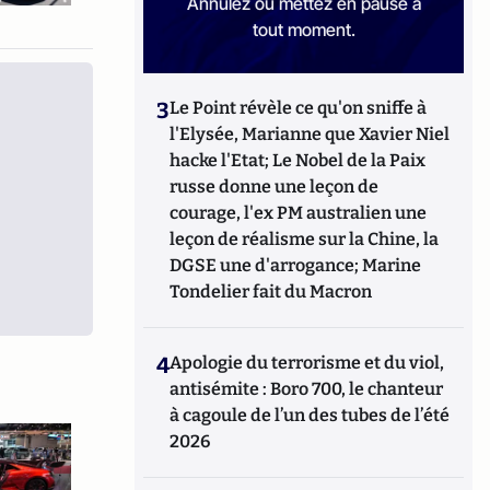
Annulez ou mettez en pause à
tout moment.
3
Le Point révèle ce qu'on sniffe à
l'Elysée, Marianne que Xavier Niel
hacke l'Etat; Le Nobel de la Paix
russe donne une leçon de
courage, l'ex PM australien une
leçon de réalisme sur la Chine, la
DGSE une d'arrogance; Marine
Tondelier fait du Macron
4
Apologie du terrorisme et du viol,
antisémite : Boro 700, le chanteur
à cagoule de l’un des tubes de l’été
2026