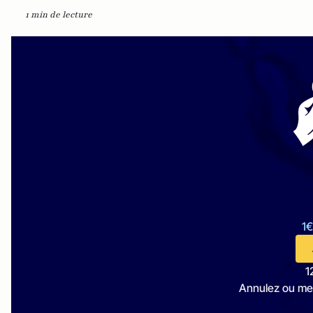
1 min de lecture
1€
1
Annulez ou me