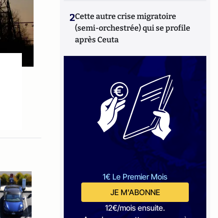
2
Cette autre crise migratoire
(semi-orchestrée) qui se profile
après Ceuta
1€ Le Premier Mois
JE M'ABONNE
12€/mois ensuite.