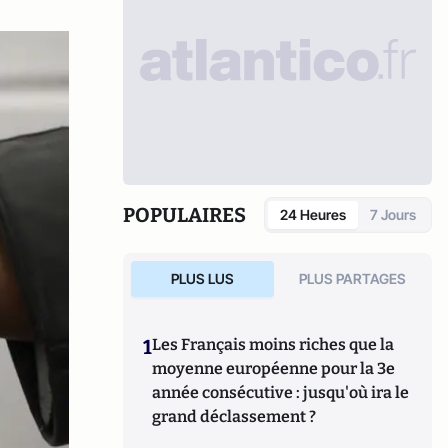
POPULAIRES
24 Heures
7 Jours
PLUS LUS
PLUS PARTAGES
1
Les Français moins riches que la
moyenne européenne pour la 3e
année consécutive : jusqu'où ira le
grand déclassement ?