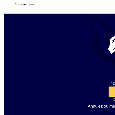
1 min de lecture
1€
1
Annulez ou me