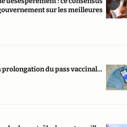
ue désespérément : ce consensus
gouvernement sur les meilleures
la prolongation du pass vaccinal…