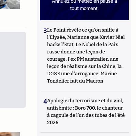
Annulez ou mettez en pause à
tout moment.
3
Le Point révèle ce qu'on sniffe à
l'Elysée, Marianne que Xavier Niel
hacke l'Etat; Le Nobel de la Paix
russe donne une leçon de
courage, l'ex PM australien une
leçon de réalisme sur la Chine, la
DGSE une d'arrogance; Marine
Tondelier fait du Macron
4
Apologie du terrorisme et du viol,
antisémite : Boro 700, le chanteur
à cagoule de l’un des tubes de l’été
2026