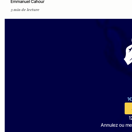
Emmanuel Cahour
3 min de lecture
1€
1
Annulez ou me