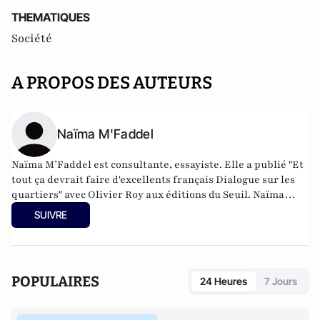
THEMATIQUES
Société
A PROPOS DES AUTEURS
Naïma M'Faddel
Naïma M’Faddel est consultante, essayiste. Elle a publié "Et
tout ça devrait faire d'excellents français Dialogue sur les
quartiers" avec Olivier Roy aux éditions du Seuil. Naïma
M’Faddel est chargée de mission équité urbaine auprès de
SUIVRE
la direction générale des services du département de
l’Eure-et-Loir. Elle a effectué, dans le cadre de la politique
de la ville, des missions d'animation socioculturelle et de
développement social dans des villes comme Dreux, Trappes
POPULAIRES
24 Heures
7 Jours
et Mantes-la-Jolie.