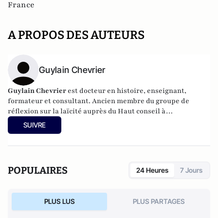
France
A PROPOS DES AUTEURS
Guylain Chevrier
Guylain Chevrier
est docteur en histoire, enseignant,
formateur et consultant. Ancien membre du groupe de
réflexion sur la laïcité auprès du Haut conseil à
l’intégration. Dernier ouvrage :
Laïcité, émancipation et
SUIVRE
travail social,
L’Harmattan, sous la direction de Guylain
Chevrier, juillet 2017, 270 pages.
POPULAIRES
24 Heures
7 Jours
PLUS LUS
PLUS PARTAGES