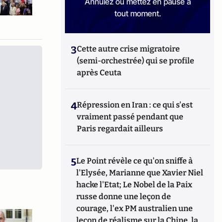
Annulez ou mettez en pause à
tout moment.
3
Cette autre crise migratoire
(semi-orchestrée) qui se profile
après Ceuta
4
Répression en Iran : ce qui s'est
vraiment passé pendant que
Paris regardait ailleurs
5
Le Point révèle ce qu'on sniffe à
l'Elysée, Marianne que Xavier Niel
hacke l'Etat; Le Nobel de la Paix
russe donne une leçon de
courage, l'ex PM australien une
leçon de réalisme sur la Chine, la