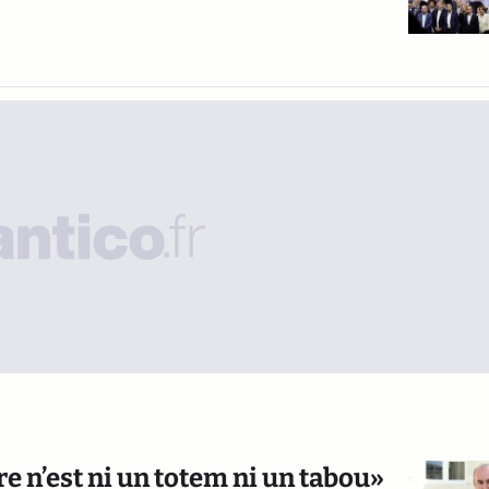
e n’est ni un totem ni un tabou»