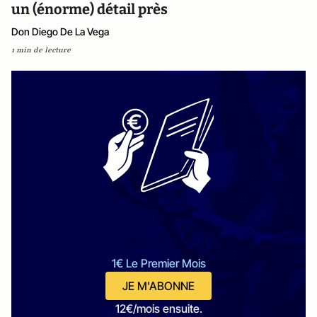
un (énorme) détail près
Don Diego De La Vega
1 min de lecture
1€ Le Premier Mois
JE M'ABONNE
12€/mois ensuite.