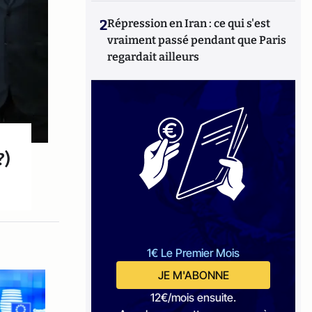
2
Répression en Iran : ce qui s'est
vraiment passé pendant que Paris
regardait ailleurs
?)
1€ Le Premier Mois
JE M'ABONNE
12€/mois ensuite.