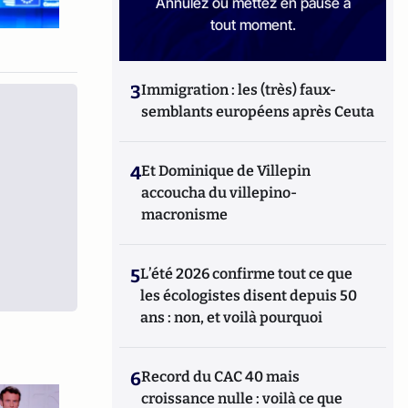
Annulez ou mettez en pause à
tout moment.
3
Immigration : les (très) faux-
semblants européens après Ceuta
4
Et Dominique de Villepin
accoucha du villepino-
macronisme
5
L’été 2026 confirme tout ce que
les écologistes disent depuis 50
ans : non, et voilà pourquoi
6
Record du CAC 40 mais
croissance nulle : voilà ce que