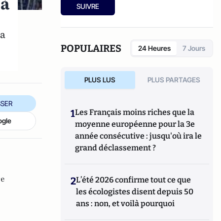
 à
SUIVRE
la
POPULAIRES
24 Heures
7 Jours
PLUS LUS
PLUS PARTAGES
SER
1
Les Français moins riches que la
ogle
moyenne européenne pour la 3e
année consécutive : jusqu'où ira le
grand déclassement ?
re
2
L’été 2026 confirme tout ce que
les écologistes disent depuis 50
ans : non, et voilà pourquoi