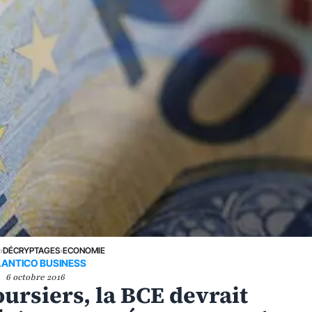
E
›
DÉCRYPTAGES
›
ECONOMIE
LANTICO BUSINESS
6 octobre 2016
ursiers, la BCE devrait