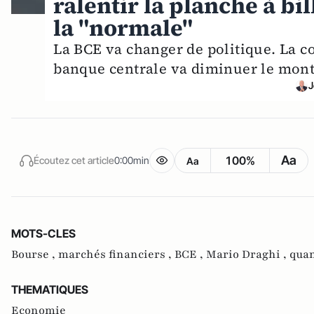
ralentir la planche à bi
la "normale"
La BCE va changer de politique. La co
banque centrale va diminuer le monta
J
Aa
100%
Écoutez cet article
0:00min
Aa
MOTS-CLES
Bourse ,
marchés financiers ,
BCE ,
Mario Draghi ,
quan
THEMATIQUES
Economie