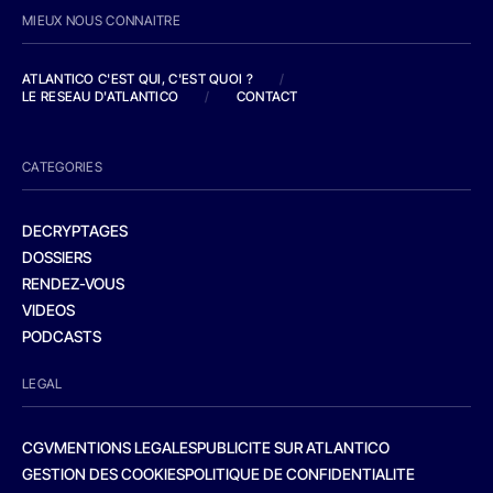
MIEUX NOUS CONNAITRE
ATLANTICO C'EST QUI, C'EST QUOI ?
/
LE RESEAU D'ATLANTICO
/
CONTACT
CATEGORIES
DECRYPTAGES
DOSSIERS
RENDEZ-VOUS
VIDEOS
PODCASTS
LEGAL
CGV
MENTIONS LEGALES
PUBLICITE SUR ATLANTICO
GESTION DES COOKIES
POLITIQUE DE CONFIDENTIALITE