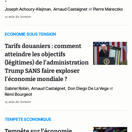
Joseph Achoury-Klejman
,
Arnaud Castaignet
et
Pierre Mareczko
13 min de lecture
ECONOMIE SOUS TENSION
Tarifs douaniers : comment
atteindre les objectifs
(légitimes) de l’administration
Trump SANS faire exploser
l’économie mondiale ?
Gabriel Robin
,
Arnaud Castaignet
,
Don Diego De La Vega
et
Rémi Bourgeot
15 min de lecture
TEMPETE ECONOMIQUE
Tempête sur l’économie